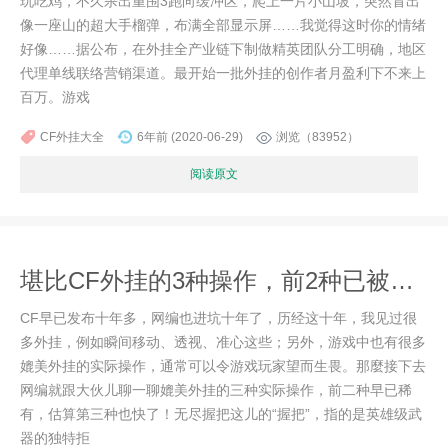
玩吃鸡，不久杀出重围3跑向缓冲区，爬上一片小山坡，突然冒出
像一座山的超大手榴弹，布满全部显示屏……我觉得这时你的情绪
好像……据公布，在外挂全产业链下制做精英团队分工明确，地区
代理单线联络营销渠道。最开始一批外挂的创作者月盈利下不来上
百万。游戏
CF外挂大全
6年前 (2020-06-29)
浏览（83952）
阅读原文
堪比CF外挂的3种操作，前2种已被封杀，第3种估计也快了！
CF早已发布十年多，网编也进坑十年了，历经这十年，我见过很
多外挂，例如瞬间移动、透视、准心这些；另外，游戏中也有很多
媲美外挂的实际操作，通常可以令游戏玩家望而生畏。那麼接下去
网编就跟大伙儿聊一聊媲美外挂的三种实际操作，前二种早已稀
有，估算第三种也快了！无尽握把这儿的“握把”，指的是英雄级武
器的独特拒