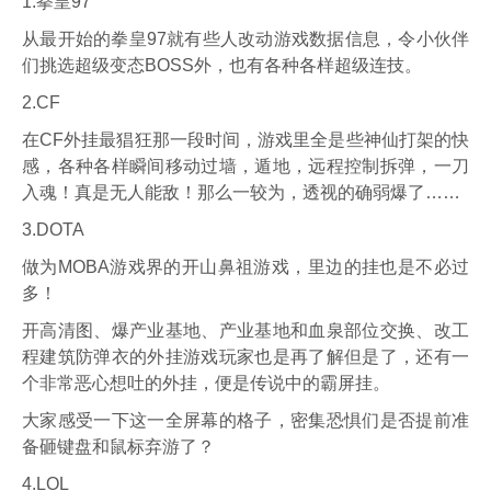
1.拳皇97
从最开始的拳皇97就有些人改动游戏数据信息，令小伙伴
们挑选超级变态BOSS外，也有各种各样超级连技。
2.CF
在CF外挂最猖狂那一段时间，游戏里全是些神仙打架的快
感，各种各样瞬间移动过墙，遁地，远程控制拆弹，一刀
入魂！真是无人能敌！那么一较为，透视的确弱爆了……
3.DOTA
做为MOBA游戏界的开山鼻祖游戏，里边的挂也是不必过
多！
开高清图、爆产业基地、产业基地和血泉部位交换、改工
程建筑防弹衣的外挂游戏玩家也是再了解但是了，还有一
个非常恶心想吐的外挂，便是传说中的霸屏挂。
大家感受一下这一全屏幕的格子，密集恐惧们是否提前准
备砸键盘和鼠标弃游了？
4.LOL