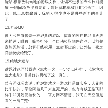
能够 根据改动当地的游戏文档，让读不进条的专业技能能
够 一瞬间释放沒有硬直，随后你也就被限时秒杀了。因
此，线上总数骤减，玩的人很少也不是哪些新奇的事儿
了。
13.奇迹MU
做为和热血传奇一样經典的游戏，惊喜的外挂也能用經典
来描述，瞬移、吸怪打怪、全自动捡取物件这些。以前整
夜练死练活，总算打线祝愿、生命哪些的，让外挂一夜之
间就统统给毁了。
15.绝地大逃杀
话题讨论再转回家~游戏一火，一定会出外挂，《绝地求
生大逃杀》非常好的贯彻了这一真知。
曾有游戏玩家说：吃鸡游戏这一游戏挂是确实多，人跑的
比车快的，举枪隔着几千米点死尸的，也有海贼王路飞那
样手和脚随便拉长的……官方网不清楚，我飞在天空但是
看的一清二楚~