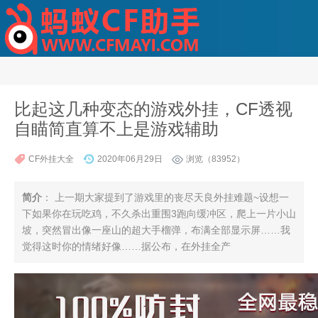
比起这几种变态的游戏外挂，CF透视
自瞄简直算不上是游戏辅助
CF外挂大全
2020年06月29日
浏览（83952）
简介
： 上一期大家提到了游戏里的丧尽天良外挂难题~设想一
下如果你在玩吃鸡，不久杀出重围3跑向缓冲区，爬上一片小山
坡，突然冒出像一座山的超大手榴弹，布满全部显示屏……我
觉得这时你的情绪好像……据公布，在外挂全产