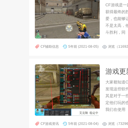
CF游戏是
获得最终的
爱，也能够
不是太高，
斗胜利，同
CF辅助信息
5年前 (2021-08-05)
浏览（1169
游戏更
大家都知道
发现这些软
其是对于一
定他们玩的
我们在使用
CF游戏资讯
5年前 (2021-08-04)
浏览（7329