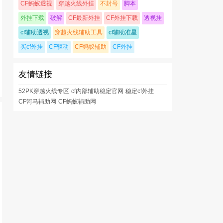
CF蚂蚁透视
穿越火线外挂
不封号
脚本
外挂下载
破解
CF最新外挂
CF外挂下载
透视挂
cf辅助透视
穿越火线辅助工具
cf辅助准星
买cf外挂
CF驱动
CF蚂蚁辅助
CF外挂
友情链接
52PK穿越火线专区
cf内部辅助稳定官网
稳定cf外挂
CF河马辅助网
CF蚂蚁辅助网