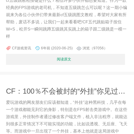
cf五级跳教程按键是什么？相信许多小伙伴都想要知道。作为一款
经典的FPS游戏的老司机，不知道五级跳怎么可以呢？这一期小编
就来为各位小伙伴们带来最新cf五级跳图文教程，希望对大家有所
帮助，废话不多说，让我们一起来看看吧!CF五代跳贴箱子按住
W+S，松开S一瞬间跳蹲五级跳其实跳上的箱子跟二级跳是一模一
样
CF游戏资讯
6年前 (2020-06-25)
浏览（97056）
阅读原文
CF：100％不会被封的“外挂”你见过吗？8年老玩家几乎都用过！
爱玩游戏的网友朋友们应该都知道，“外挂”这种黑科技，几乎在每
一个游戏都能见到它的身影，特别是在FPS射击类游戏中。在这些
游戏里，外挂制作者通过修改客户端文件，植入非法程序，就能达
到很多正常情况下不可能实现的功能，比如说透视、无后座、飞天
等。而游戏中一旦出现了一个外挂，基本上他就是这局游戏中