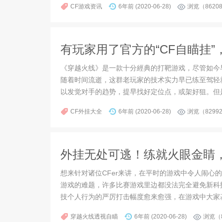
CF游戏资讯
6年前 (2020-06-28)
浏览（8620
有玩家用了官方的“CF自瞄挂
《穿越火线》是一款十分經典的打靶游戏，尽管如今
随着时间流逝，这群老玩家的技术实力早已练至驾轻
以发觉对手的趋势，提早找好定位点，或架好狙。但
CF外挂大全
6年前 (2020-06-28)
浏览（8299
外挂无处可逃！练就火眼金睛
想来针对诸位CFer来讲，在平时的游戏中令人闹心
游戏的难题，许多比赛游戏里边都没法完全避免新科
技个人行为的严厉打击幅度愈来愈强，在游戏中大家
穿越火线透视自瞄
6年前 (2020-06-28)
浏览（8