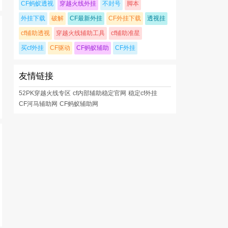
CF蚂蚁透视
穿越火线外挂
不封号
脚本
外挂下载
破解
CF最新外挂
CF外挂下载
透视挂
cf辅助透视
穿越火线辅助工具
cf辅助准星
买cf外挂
CF驱动
CF蚂蚁辅助
CF外挂
友情链接
52PK穿越火线专区
cf内部辅助稳定官网
稳定cf外挂
CF河马辅助网
CF蚂蚁辅助网