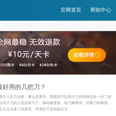
官网首页
帮助中心
最好用的几把刀？
是牛人实力玩家，要么是菜鸟，我觉得可以用小刀在特殊战杀一比二的
且玩小刀的人也没有几个。移动速度快，轻刀频率快，轻重刀转换快，
在又点沦落了的意思，毕竟铲子攻击缺乏主