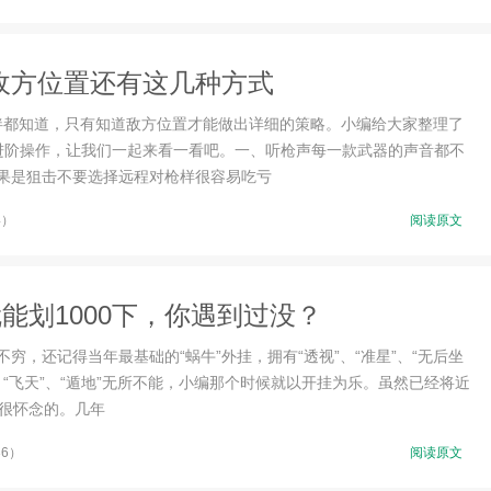
敌方位置还有这几种方式
伙伴都知道，只有知道敌方位置才能做出详细的策略。小编给大家整理了
进阶操作，让我们一起来看一看吧。一、听枪声每一款武器的声音都不
果是狙击不要选择远程对枪样很容易吃亏
4）
阅读原文
能划1000下，你遇到过没？
，还记得当年最基础的“蜗牛”外挂，拥有“透视”、“准星”、“无后坐
”、“飞天”、“遁地”无所不能，小编那个时候就以开挂为乐。虽然已经将近
是很怀念的。几年
36）
阅读原文