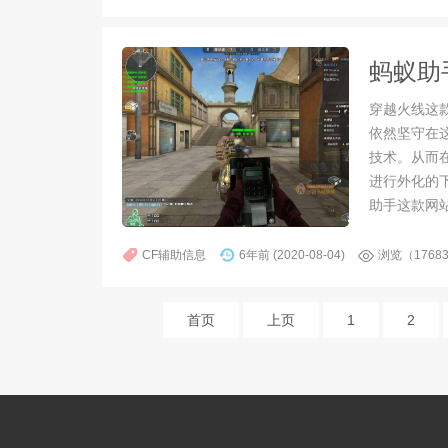
蚂蚁助
穿越火线这
依然坚守在
技术。从而
进行外化的
助手这款网
CF辅助信息
6年前 (2020-08-04)
浏览（1768
首页
上页
1
2