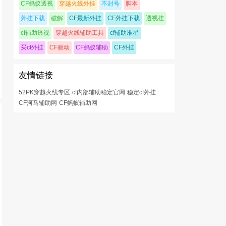
CF蚂蚁透视
穿越火线外挂
不封号
脚本
外挂下载
破解
CF最新外挂
CF外挂下载
透视挂
cf辅助透视
穿越火线辅助工具
cf辅助准星
买cf外挂
CF驱动
CF蚂蚁辅助
CF外挂
友情链接
52PK穿越火线专区
cf内部辅助稳定官网
稳定cf外挂
CF河马辅助网
CF蚂蚁辅助网