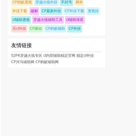
CF蚂蚁透视
穿越火线外挂
不封号
脚本
外挂下载
破解
CF最新外挂
CF外挂下载
透视挂
cf辅助透视
穿越火线辅助工具
cf辅助准星
买cf外挂
CF驱动
CF蚂蚁辅助
CF外挂
友情链接
52PK穿越火线专区
cf内部辅助稳定官网
稳定cf外挂
CF河马辅助网
CF蚂蚁辅助网