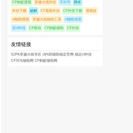
CF蚂蚁透视
穿越火线外挂
不封号
脚本
外挂下载
破解
CF最新外挂
CF外挂下载
透视挂
cf辅助透视
穿越火线辅助工具
cf辅助准星
买cf外挂
CF驱动
CF蚂蚁辅助
CF外挂
友情链接
52PK穿越火线专区
cf内部辅助稳定官网
稳定cf外挂
CF河马辅助网
CF蚂蚁辅助网